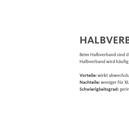
HALBVER
Beim Halbverband sind di
Halbverband wird häufig 
Vorteile:
wirkt abwechslu
Nachteile:
weniger für X
Schwierigkeitsgrad:
geri