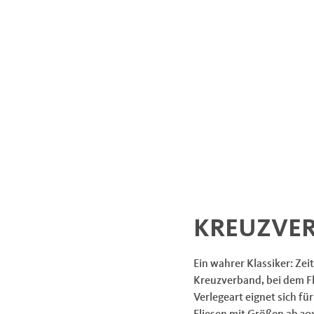
KREUZVER
Ein wahrer Klassiker: Ze
Kreuzverband, bei dem F
Verlegeart eignet sich f
Fliesen mit Größen ab 30