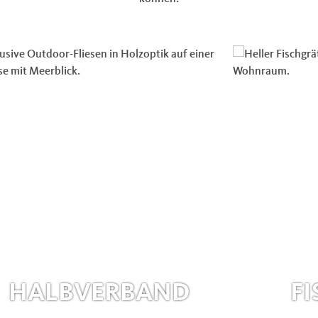
HALBVERBAND
F