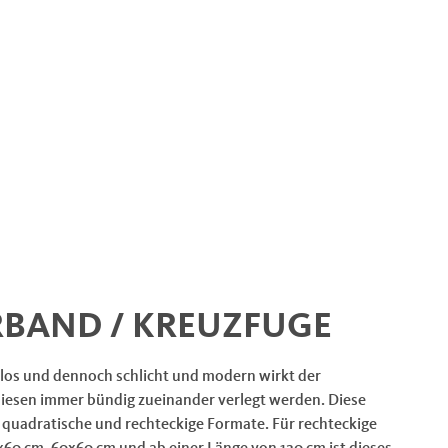
BAND / KREUZFUGE
itlos und dennoch schlicht und modern wirkt der
liesen immer bündig zueinander verlegt werden. Diese
ür quadratische und rechteckige Formate.
Für rechteckige
x60 cm, 60x60 cm und ab einer Länge von 120 cm ist dieses