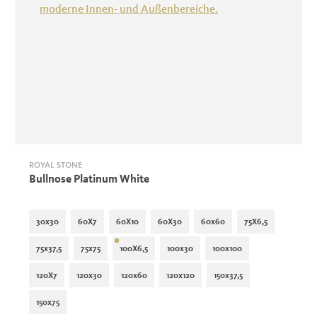
ROYAL STONE
Bullnose Platinum White
30x30
60X7
60X10
60X30
60x60
75X6,5
75x37,5
75x75
100X6,5
100x30
100x100
120X7
120x30
120x60
120x120
150x37,5
150x75