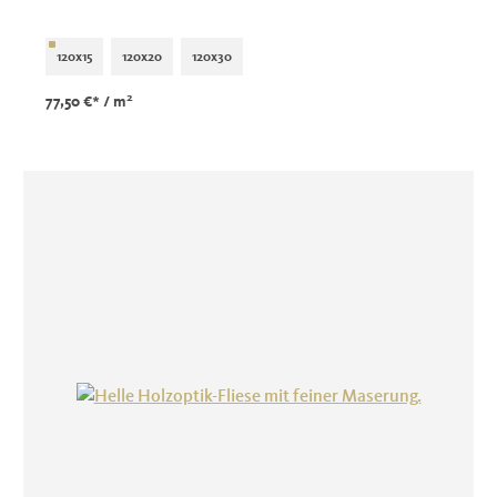
120x15
120x20
120x30
2
77,50 €*
/ m