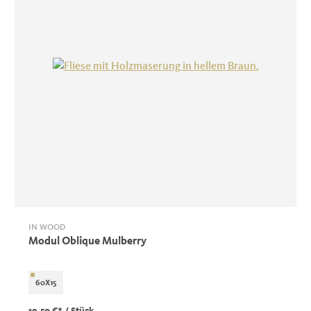
IN WOOD
Modul Oblique Mulberry
60X15
19,50 €*
/ Stück