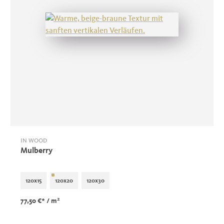
IN WOOD
Mulberry
120x15
120x20
120x30
2
77,50 €*
/ m