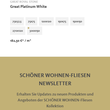
GREAT ROYAL STONE
Great Platinum White
75x37,5
75x75
120x120
150x75
150x150
270x120
300x150
2
182,50 €*
/ m
SCHÖNER WOHNEN-FLIESEN
NEWSLETTER
Erhalten Sie Updates zu neuen Produkten und
Angeboten der SCHÖNER WOHNEN-Fliesen
Kollektion