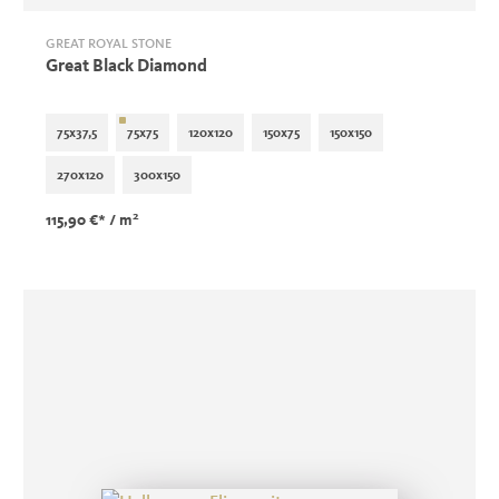
GREAT ROYAL STONE
Great Black Diamond
75x37,5
75x75
120x120
150x75
150x150
270x120
300x150
2
115,90 €*
/ m