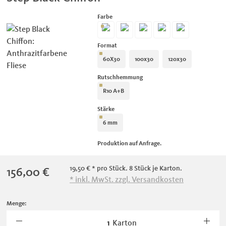
auswählen
Farbe
Black Chiffon
Shantung Greige
Vanilla Lace
Velvet Brown
White Satin
auswählen
Format
60X30
100x30
120x30
auswählen
Rutschhemmung
R10 A+B
auswählen
Stärke
6 mm
Produktion auf Anfrage.
Regulärer Preis:
19,50 €
* pro Stück. 8 Stück je Karton.
156,00 €
* inkl. MwSt. zzgl. Versandkosten
Menge:
Karton