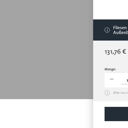
Fliesen
i
Außenb
Regulärer Pr
131,76 €
Menge:
Bitte 10% 
i