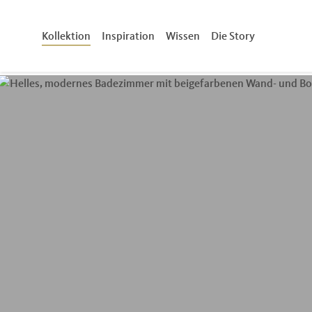
 Hauptinhalt springen
Zur Suche springen
Zur Hauptnavigation springen
Kollektion
Inspiration
Wissen
Die Story