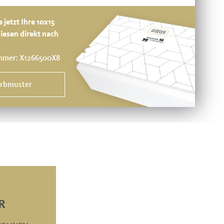
e jetzt Ihre 10x15
iesen direkt nach
mmer:
X1266500X8
arbmuster
R