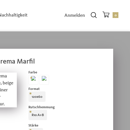
Nachhaltigkeit
Anmelden
0
rema Marfil
auswählen
Farbe
Crema Marfil
Travertino
auswählen
Format
120x60
auswählen
Rutschhemmung
R10 A+B
auswählen
Stärke